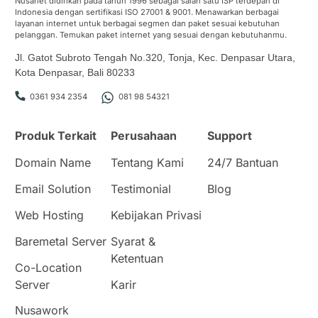
Nusanet didirikan pada tahun 1996 sebagai salah satu ISP terdepan di
Indonesia dengan sertifikasi ISO 27001 & 9001. Menawarkan berbagai
layanan internet untuk berbagai segmen dan paket sesuai kebutuhan
pelanggan. Temukan paket internet yang sesuai dengan kebutuhanmu.
Jl. Gatot Subroto Tengah No.320, Tonja, Kec. Denpasar Utara,
Kota Denpasar, Bali 80233
0361 934 2354
081 98 54321
Produk Terkait
Perusahaan
Support
Domain Name
Tentang Kami
24/7 Bantuan
Email Solution
Testimonial
Blog
Web Hosting
Kebijakan Privasi
Baremetal Server
Syarat &
Ketentuan
Co-Location
Server
Karir
Nusawork