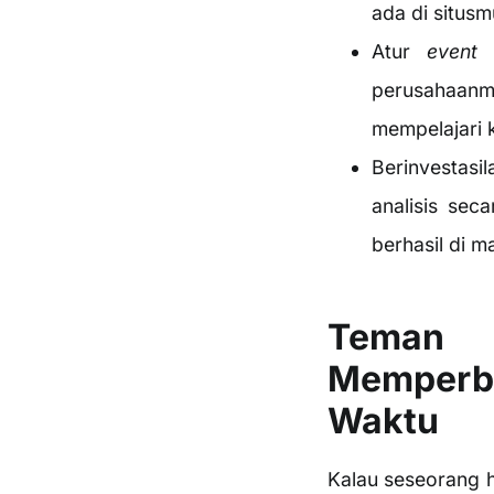
ada di situs
Atur
event
t
perusahaanm
mempelajari 
Berinvestas
analisis se
berhasil di m
Teman 
Memperba
Waktu
Kalau seseorang 