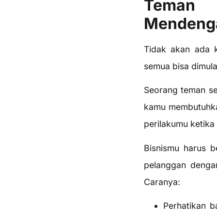
Teman 
Mendenga
Tidak akan ada k
semua bisa dimul
Seorang teman se
kamu membutuhkan
perilakumu ketik
Bisnismu harus b
pelanggan denga
Caranya:
Perhatikan b