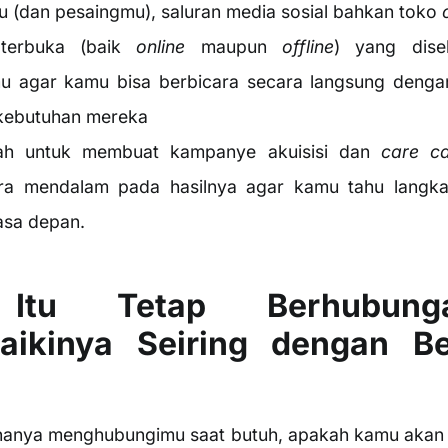
mu (dan pesaingmu), saluran media sosial bahkan toko
erbuka (baik
online
maupun
offline
) yang dise
u agar kamu bisa berbicara secara langsung deng
kebutuhan mereka
ilah untuk membuat kampanye akuisisi dan
care c
cara mendalam pada hasilnya agar kamu tahu langk
asa depan.
Itu Tetap Berhubun
ikinya Seiring dengan Be
hanya menghubungimu saat butuh, apakah kamu aka