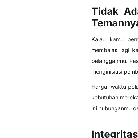
Tidak Ad
Temanny
Kalau kamu pern
membalas lagi k
pelangganmu. Pa
menginisiasi pemb
Hargai waktu pel
kebutuhan mereka.
ini hubunganmu d
Integrita