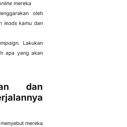
online
mereka
lenggarakan oleh
an
leads
kamu dan
ampaign
. Lakukan
ah apa yang akan
gan dan
rjalannya
n menyebut mereka