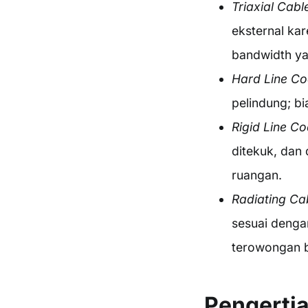
Triaxial Cabl
eksternal kar
bandwidth ya
Hard Line Co
pelindung; b
Rigid Line Co
ditekuk, dan
ruangan.
Radiating Ca
sesuai denga
terowongan b
Pengertia