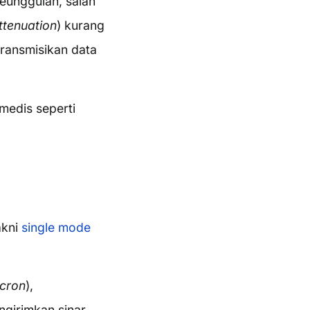
keunggulan, salah
ttenuation
) kurang
transmisikan data
medis seperti
akni
single mode
cron
),
ngirimkan sinar