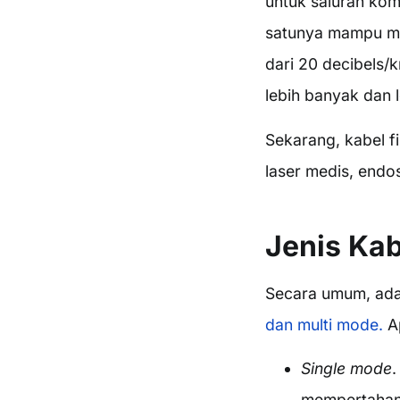
untuk saluran komu
satunya mampu me
dari 20 decibels/
lebih banyak dan 
Sekarang, kabel f
laser medis, endos
Jenis Kab
Secara umum, ada 
dan multi mode.
A
Single mode
.
mempertahank