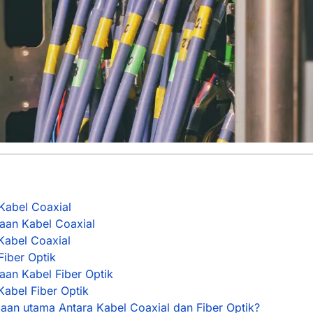
Kabel Coaxial
aan Kabel Coaxial
Kabel Coaxial
Fiber Optik
aan Kabel Fiber Optik
Kabel Fiber Optik
aan utama Antara Kabel Coaxial dan Fiber Optik?