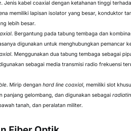
e
. Jenis kabel coaxial dengan ketahanan tinggi terha
ena memiliki lapisan isolator yang besar, konduktor t
ng lebih besar.
axial
. Bergantung pada tabung tembaga dan kombina
iasanya digunakan untuk menghubungkan pemancar ke
axial
. Menggunakan dua tabung tembaga sebagai pipa,
 digunakan sebagai media transmisi radio frekuensi te
ble
. Mirip dengan
hard line coaxial
, memiliki slot khus
n panjang gelombang, dan digunakan sebagai
radiati
awah tanah, dan peralatan militer.
n Fiber Optik