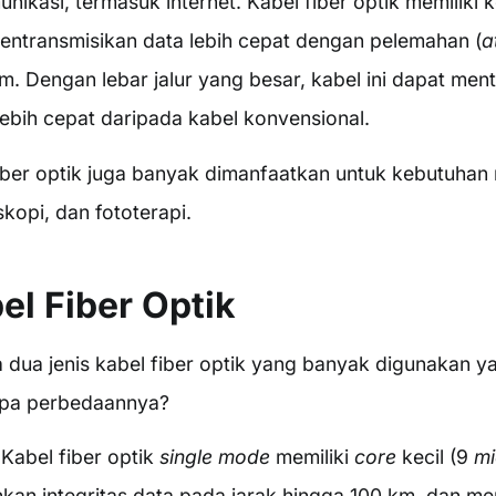
nikasi, termasuk internet. Kabel fiber optik memiliki 
ntransmisikan data lebih cepat dengan pelemahan (
a
km. Dengan lebar jalur yang besar, kabel ini dapat men
lebih cepat daripada kabel konvensional.
iber optik juga banyak dimanfaatkan untuk kebutuhan 
kopi, dan fototerapi.
el Fiber Optik
dua jenis kabel fiber optik yang banyak digunakan y
pa perbedaannya?
 Kabel fiber optik
single mode
memiliki
core
kecil (9
mi
an integritas data pada jarak hingga 100 km, dan me