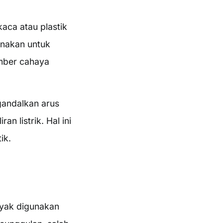
kaca atau plastik
gunakan untuk
umber cahaya
ngandalkan arus
an listrik. Hal ini
ik.
nyak digunakan