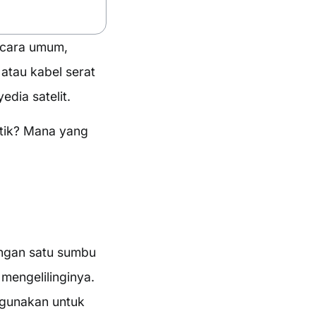
ecara umum,
atau kabel serat
edia satelit.
ptik? Mana yang
engan satu sumbu
mengelilinginya.
igunakan untuk