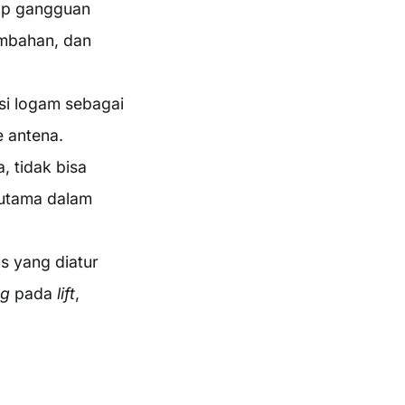
dap gangguan
ambahan, dan
si logam sebagai
 antena.
 tidak bisa
rutama dalam
us yang diatur
ng
pada
lift
,