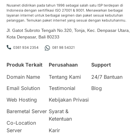
Nusanet didirikan pada tahun 1996 sebagai salah satu ISP terdepan di
Indonesia dengan sertifikasi ISO 27001 & 9001. Menawarkan berbagai
layanan internet untuk berbagai segmen dan paket sesuai kebutuhan
pelanggan. Temukan paket internet yang sesuai dengan kebutuhanmu.
Jl. Gatot Subroto Tengah No.320, Tonja, Kec. Denpasar Utara,
Kota Denpasar, Bali 80233
0361 934 2354
081 98 54321
Produk Terkait
Perusahaan
Support
Domain Name
Tentang Kami
24/7 Bantuan
Email Solution
Testimonial
Blog
Web Hosting
Kebijakan Privasi
Baremetal Server
Syarat &
Ketentuan
Co-Location
Server
Karir