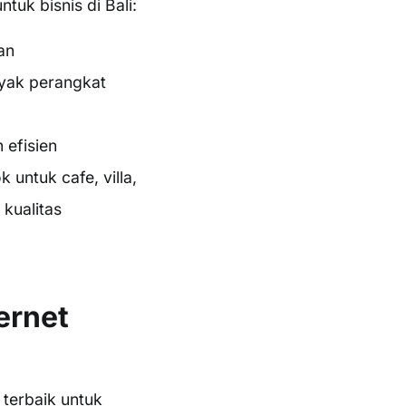
uk bisnis di Bali:
an
nyak perangkat
efisien
untuk cafe, villa,
kualitas
ernet
 terbaik untuk