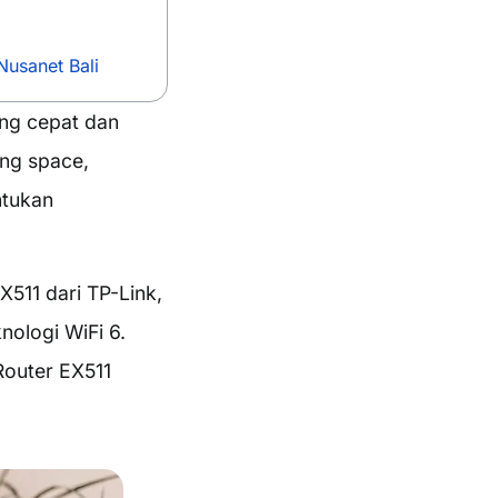
Nusanet Bali
ang cepat dan
ing space,
ntukan
X511 dari TP-Link,
nologi WiFi 6.
Router EX511