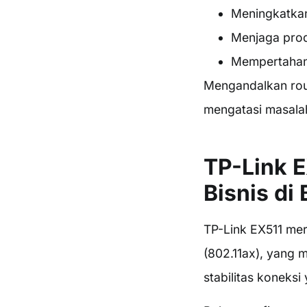
Meningkatkan
Menjaga produ
Mempertahank
Mengandalkan rout
mengatasi masalah
TP-Link E
Bisnis di 
TP-Link EX511 me
(802.11ax), yang 
stabilitas koneksi