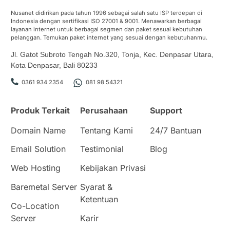
Nusanet didirikan pada tahun 1996 sebagai salah satu ISP terdepan di
Indonesia dengan sertifikasi ISO 27001 & 9001. Menawarkan berbagai
layanan internet untuk berbagai segmen dan paket sesuai kebutuhan
pelanggan. Temukan paket internet yang sesuai dengan kebutuhanmu.
Jl. Gatot Subroto Tengah No.320, Tonja, Kec. Denpasar Utara,
Kota Denpasar, Bali 80233
0361 934 2354
081 98 54321
Produk Terkait
Perusahaan
Support
Domain Name
Tentang Kami
24/7 Bantuan
Email Solution
Testimonial
Blog
Web Hosting
Kebijakan Privasi
Baremetal Server
Syarat &
Ketentuan
Co-Location
Server
Karir