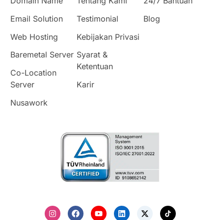
Domain Name
Tentang Kami
24/7 Bantuan
Email Solution
Testimonial
Blog
Web Hosting
Kebijakan Privasi
Baremetal Server
Syarat &
Ketentuan
Co-Location
Server
Karir
Nusawork