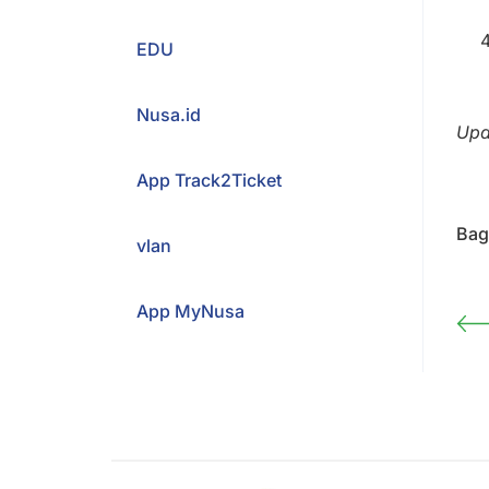
EDU
Nusa.id
Upd
App Track2Ticket
Bagi
vlan
App MyNusa