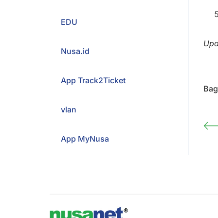
EDU
Upd
Nusa.id
App Track2Ticket
Bagi
vlan
App MyNusa