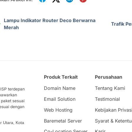
Lampu Indikator Router Deco Berwarna
Trafik P
Merah
Produk Terkait
Perusahaan
Domain Name
Tentang Kami
 ISP terdepan
enawarkan
Email Solution
Testimonial
 paket sesuai
esuai dengan
Web Hosting
Kebijakan Privas
Baremetal Server
Syarat & Ketentu
r Utara, Kota
Co-Location Server
Karir