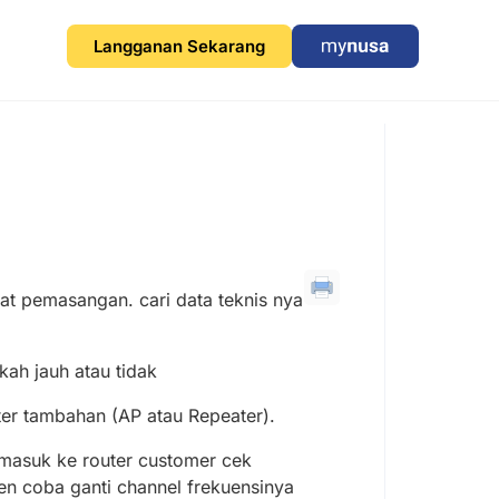
Langganan Sekarang
at pemasangan. cari data teknis nya
kah jauh atau tidak
ter tambahan (AP atau Repeater).
a masuk ke router customer cek
ren coba ganti channel frekuensinya