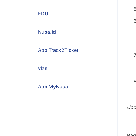
EDU
Nusa.id
App Track2Ticket
vlan
App MyNusa
Upd
Bagi