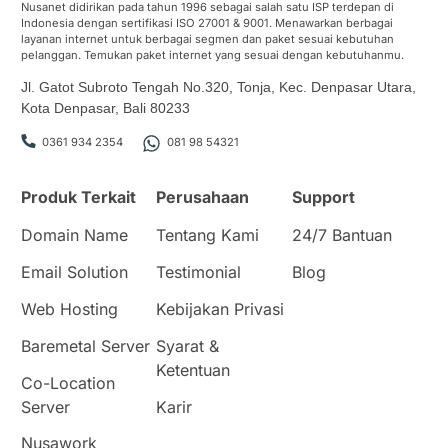
Nusanet didirikan pada tahun 1996 sebagai salah satu ISP terdepan di
Indonesia dengan sertifikasi ISO 27001 & 9001. Menawarkan berbagai
layanan internet untuk berbagai segmen dan paket sesuai kebutuhan
pelanggan. Temukan paket internet yang sesuai dengan kebutuhanmu.
Jl. Gatot Subroto Tengah No.320, Tonja, Kec. Denpasar Utara,
Kota Denpasar, Bali 80233
0361 934 2354
081 98 54321
Produk Terkait
Perusahaan
Support
Domain Name
Tentang Kami
24/7 Bantuan
Email Solution
Testimonial
Blog
Web Hosting
Kebijakan Privasi
Baremetal Server
Syarat &
Ketentuan
Co-Location
Server
Karir
Nusawork