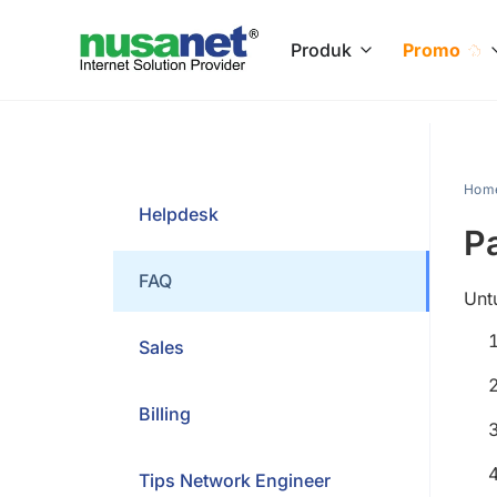
Produk
Promo
Hom
Helpdesk
P
FAQ
Untu
Sales
Billing
Tips Network Engineer