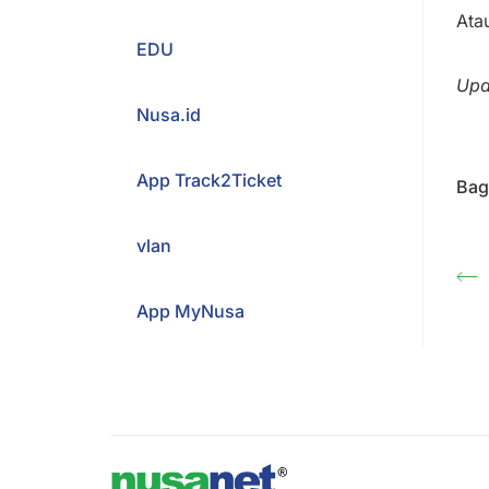
Ata
EDU
Upd
Nusa.id
App Track2Ticket
Bagi
vlan
App MyNusa